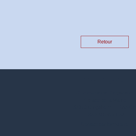
Retour
Contacts
Commune de Dingsheim
7, place de la Mairie
67370 Dingsheim - FRANC
+33 3 88 56 21 32
Contact par formulaire