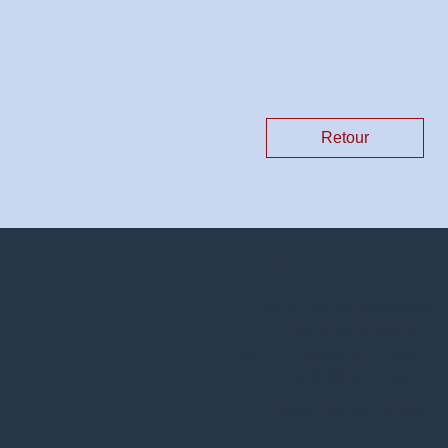
Retour
Contacts
Commune de Dingsheim
7, place de la Mairie
67370 Dingsheim - FRANC
+33 3 88 56 21 32
Contact par formulaire