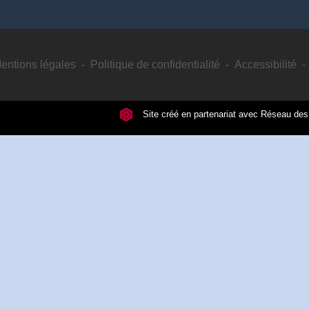
entions légales
-
Politique de confidentialité
-
Accessibilité
-
Site créé en partenariat avec Réseau d