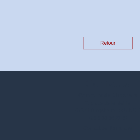
Retour
Contacts
Commune de Dingsheim
7, place de la Mairie
67370 Dingsheim - FRANC
+33 3 88 56 21 32
Contact par formulaire