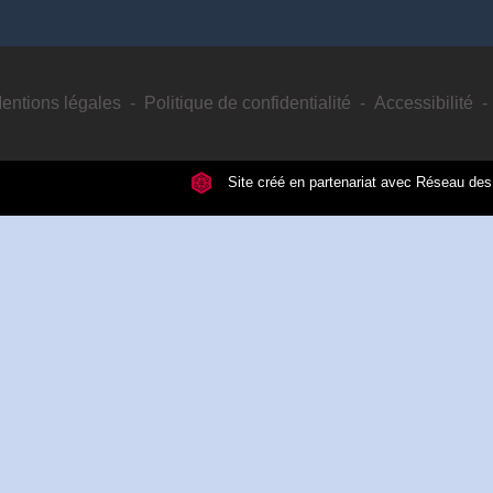
entions légales
-
Politique de confidentialité
-
Accessibilité
-
Site créé en partenariat avec Réseau d