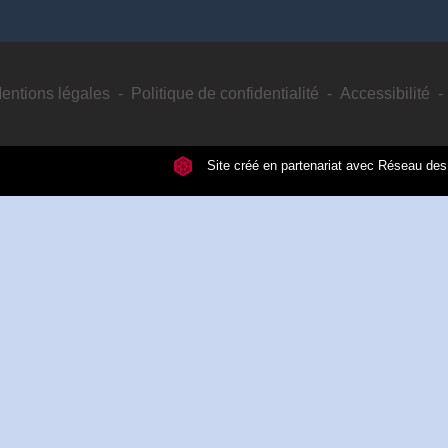
entions légales
-
Politique de confidentialité
-
Accessibilité
-
Site créé en partenariat avec Réseau d