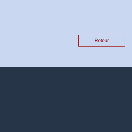
Retour
Contacts
Commune de Dingsheim
7, place de la Mairie
67370 Dingsheim - FRANC
+33 3 88 56 21 32
Contact par formulaire