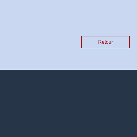
Retour
Contacts
Commune de Dingsheim
7, place de la Mairie
67370 Dingsheim - FRANC
+33 3 88 56 21 32
Contact par formulaire