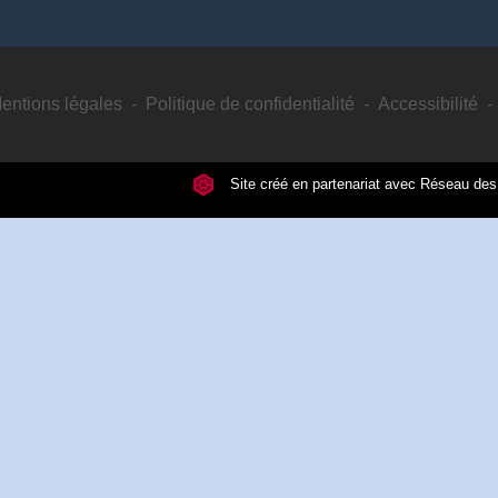
entions légales
-
Politique de confidentialité
-
Accessibilité
-
Site créé en partenariat avec Réseau d