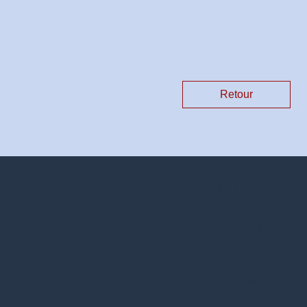
Retour
Contacts
Commune de Dingsheim
7, place de la Mairie
67370 Dingsheim - FRANC
+33 3 88 56 21 32
Contact par formulaire