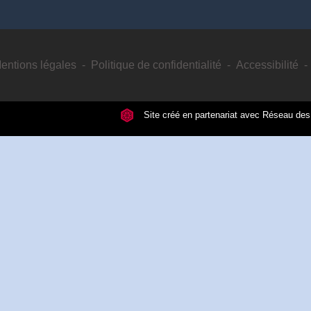
entions légales
-
Politique de confidentialité
-
Accessibilité
-
Site créé en partenariat avec Réseau d