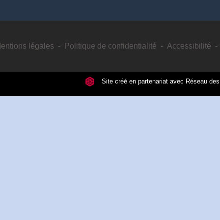
entions légales
-
Politique de confidentialité
-
Accessibilité
-
Site créé en partenariat avec Réseau d