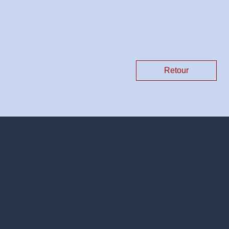
Retour
Contacts
Commune de Dingsheim
7, place de la Mairie
67370 Dingsheim - FRANC
+33 3 88 56 21 32
Contact par formulaire