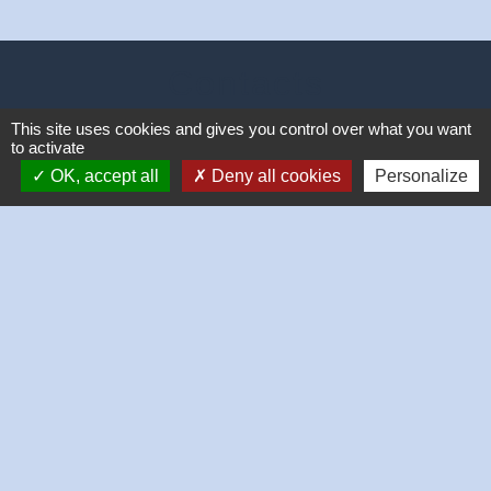
Contacts
Commune de Dingsheim
This site uses cookies and gives you control over what you want
to activate
7, place de la Mairie
67370 Dingsheim - FRANCE
OK, accept all
Deny all cookies
Personalize
+33 3 88 56 21 32
Contact par formulaire
Mentions légales
-
Politique de confidentialité
-
Accessibilité
-
Plan du site
-
Gestion des cookies
Site créé en partenariat avec Réseau des Communes