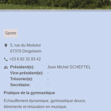
Sports
location_on
5, rue du Modulor
67370 Dingsheim
+33 6 82 32 83 42
phone
Président(e):
Jean Michel SCHEFTEL
people
Vice-président(e):
-
Trésorier(e):
-
Secrétaire:
-
Pratique de la gymnastique
Echauffement dynamique, gymnastique douce,
étirements et relaxation en musique.