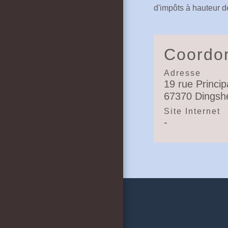
d'impôts à hauteur d
Coordon
Adresse
19 rue Princip
67370 Dingsh
Site Internet
-