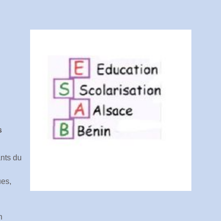
s
ants du
ues,
n