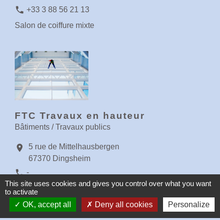
phone
+33 3 88 56 21 13
Salon de coiffure mixte
FTC Travaux en hauteur
Bâtiments / Travaux publics
5 rue de Mittelhausbergen
location_on
67370 Dingsheim
phone
-
This site uses cookies and gives you control over what you want
Travaux en hauteur
to activate
OK, accept all
Deny all cookies
Personalize