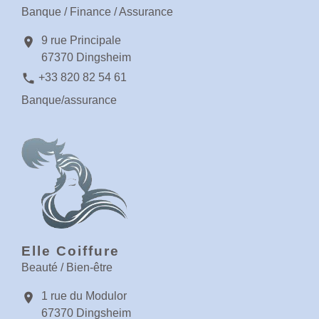
Banque / Finance / Assurance
9 rue Principale
location_on
67370 Dingsheim
phone
+33 820 82 54 61
Banque/assurance
Elle Coiffure
Beauté / Bien-être
1 rue du Modulor
location_on
67370 Dingsheim