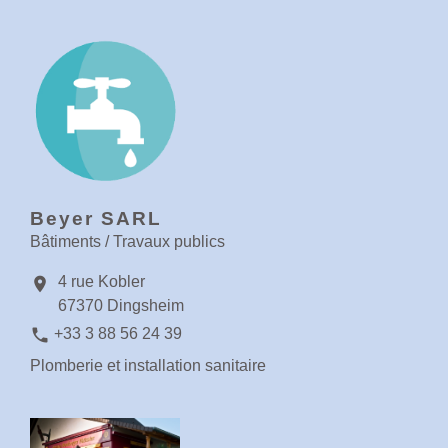
Beyer SARL
Bâtiments / Travaux publics
4 rue Kobler
location_on
67370 Dingsheim
phone
+33 3 88 56 24 39
Plomberie et installation sanitaire