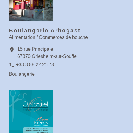
Boulangerie Arbogast
Alimentation / Commerces de bouche
15 rue Principale
location_on
67370 Griesheim-sur-Souffel
phone
+33 3 88 22 25 78
Boulangerie