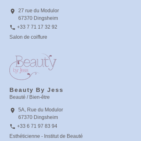
27 rue du Modulor
location_on
67370 Dingsheim
phone
+33 7 71 17 32 92
Salon de coiffure
Beauty By Jess
Beauté / Bien-être
5A, Rue du Modulor
location_on
67370 Dingsheim
phone
+33 6 71 97 83 94
Esthéticienne - Institut de Beauté