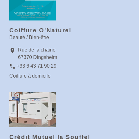
Coiffure O'Naturel
Beauté / Bien-être
Rue de la chaine
location_on
67370 Dingsheim
phone
+33 6 43 71 90 29
Coiffure à domicile
Crédit Mutuel la Souffel