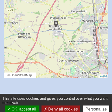
location_on
© OpenStreetMap
Leaflet
This site uses cookies and gives you control over what you want
to activate
Contacts
OK, accept all
Deny all cookies
Personalize