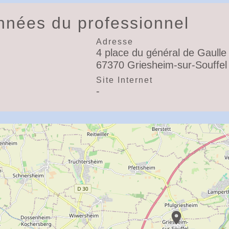
nées du professionnel
Adresse
4 place du général de Gaulle
67370 Griesheim-sur-Souffel
l
Site Internet
-
location_on