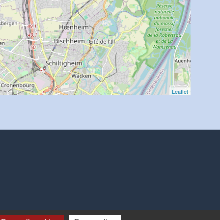
Leaflet
E