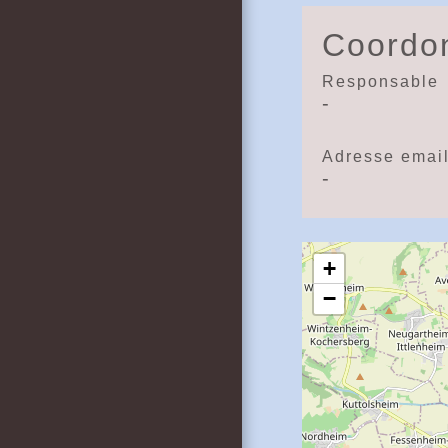
Coordon
Responsable
-
Adresse emai
-
+
−