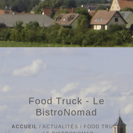
menu
Food Truck - Le
BistroNomad
ACCUEIL
/
ACTUALITÉS
/
FOOD TRUCK