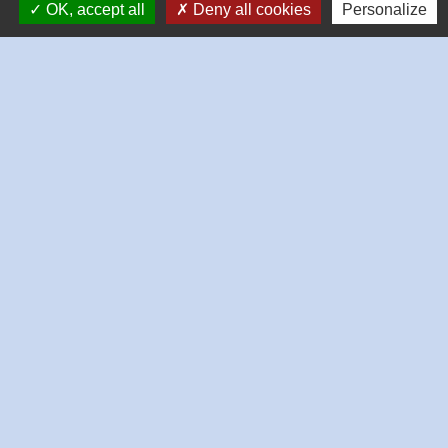
OK, accept all
Deny all cookies
Personalize
Contacts
Commune de Dingsheim
7, place de la Mairie
67370 Dingsheim - FRANCE
+33 3 88 56 21 32
Contact par formulaire