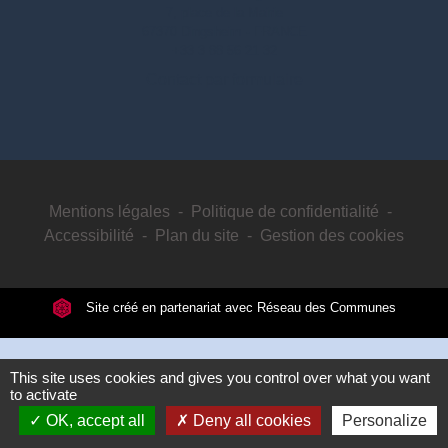
7, place de la Mairie
67370 Dingsheim - FRANCE
+33 3 88 56 21 32
Contact par formulaire
Mentions légales
-
Politique de confidentialité
-
Accessibilité
-
Plan du site
-
Gestion des cookies
Site créé en partenariat avec Réseau des Communes
This site uses cookies and gives you control over what you want
to activate
OK, accept all
Deny all cookies
Personalize