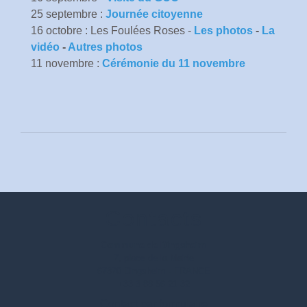
25 septembre :
Journée citoyenne
16 octobre : Les Foulées Roses -
Les photos
-
La
vidéo
-
Autres photos
11 novembre :
Cérémonie du 11 novembre
Contacts
Commune de Dingsheim
7, place de la Mairie
67370 Dingsheim - FRANCE
+33 3 88 56 21 32
Contact par formulaire