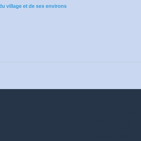
u village et de ses environs
Contacts
Commune de Dingsheim
7, place de la Mairie
67370 Dingsheim - FRANC
+33 3 88 56 21 32