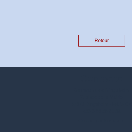
Retour
Contacts
Commune de Dingsheim
7, place de la Mairie
67370 Dingsheim - FRANC
+33 3 88 56 21 32
Contact par formulaire