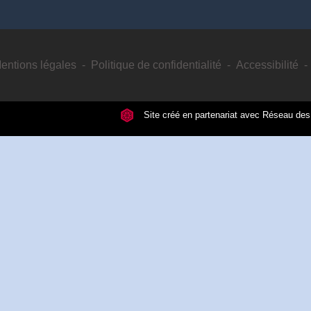
entions légales
-
Politique de confidentialité
-
Accessibilité
-
Site créé en partenariat avec Réseau d