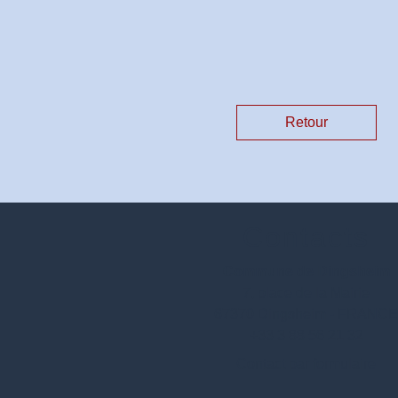
Retour
Contacts
Commune de Dingsheim
7, place de la Mairie
67370 Dingsheim - FRANC
+33 3 88 56 21 32
Contact par formulaire