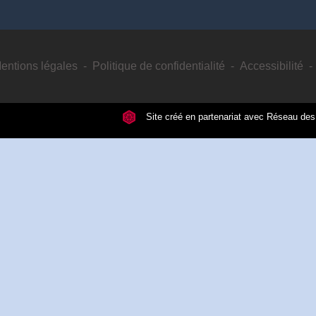
entions légales
-
Politique de confidentialité
-
Accessibilité
-
Site créé en partenariat avec Réseau d