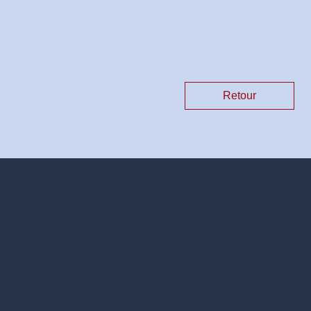
Retour
Contacts
Commune de Dingsheim
7, place de la Mairie
67370 Dingsheim - FRANC
+33 3 88 56 21 32
Contact par formulaire