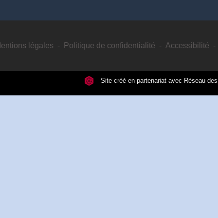
entions légales
-
Politique de confidentialité
-
Accessibilité
-
Site créé en partenariat avec Réseau d