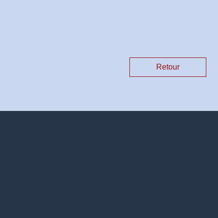
Retour
Contacts
Commune de Dingsheim
7, place de la Mairie
67370 Dingsheim - FRANC
+33 3 88 56 21 32
Contact par formulaire