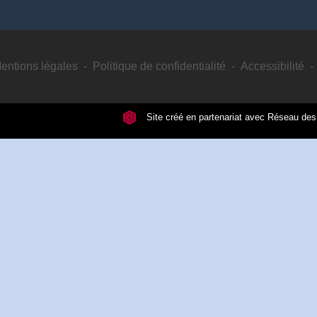
entions légales
-
Politique de confidentialité
-
Accessibilité
-
Site créé en partenariat avec Réseau d