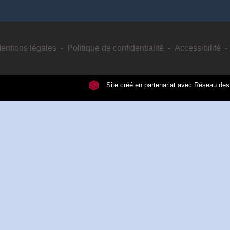
entions légales
-
Politique de confidentialité
-
Accessibilité
-
Site créé en partenariat avec Réseau d