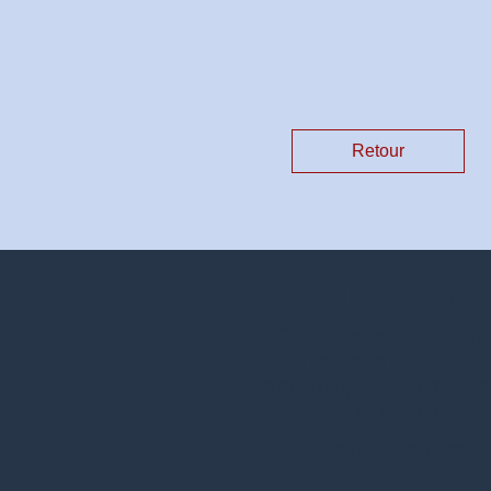
Retour
Contacts
Commune de Dingsheim
7, place de la Mairie
67370 Dingsheim - FRANC
+33 3 88 56 21 32
Contact par formulaire