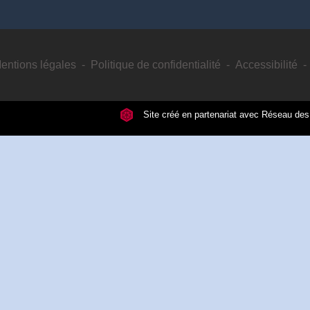
entions légales
-
Politique de confidentialité
-
Accessibilité
-
Site créé en partenariat avec Réseau d