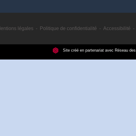
entions légales
-
Politique de confidentialité
-
Accessibilité
-
Site créé en partenariat avec Réseau d