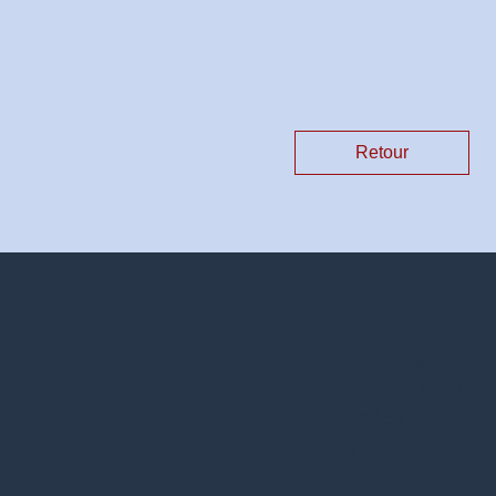
Retour
Contacts
Commune de Dingsheim
7, place de la Mairie
67370 Dingsheim - FRANC
+33 3 88 56 21 32
Contact par formulaire