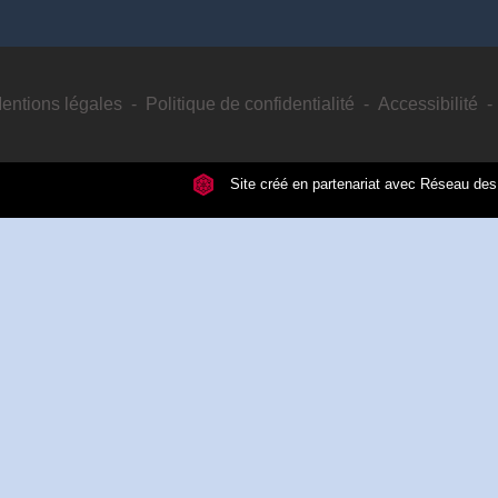
entions légales
-
Politique de confidentialité
-
Accessibilité
-
Site créé en partenariat avec Réseau d