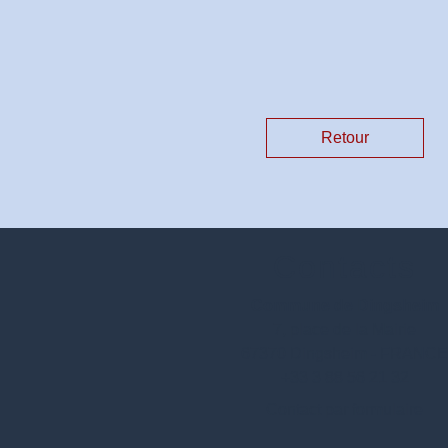
Retour
Contacts
Commune de Dingsheim
7, place de la Mairie
67370 Dingsheim - FRANC
+33 3 88 56 21 32
Contact par formulaire