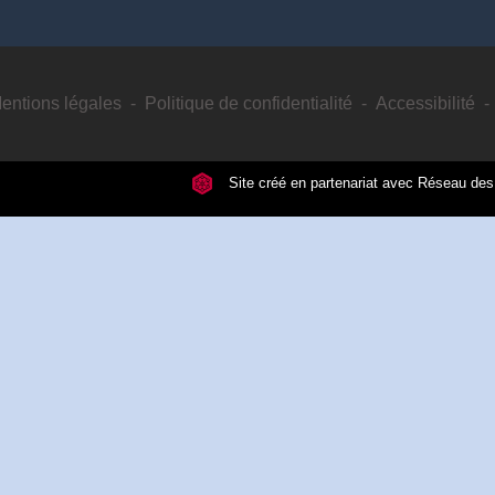
entions légales
-
Politique de confidentialité
-
Accessibilité
-
Site créé en partenariat avec Réseau d