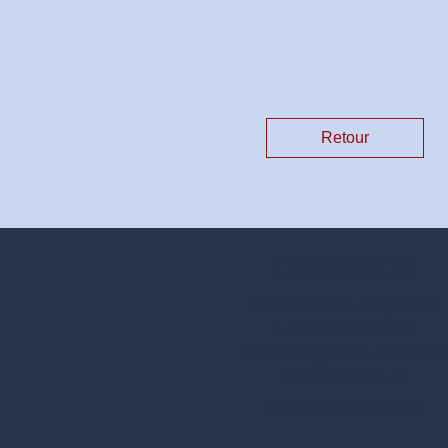
Retour
Contacts
Commune de Dingsheim
7, place de la Mairie
67370 Dingsheim - FRANC
+33 3 88 56 21 32
Contact par formulaire