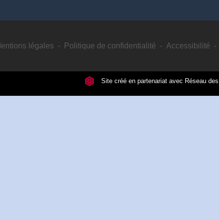
entions légales
-
Politique de confidentialité
-
Accessibilité
-
Site créé en partenariat avec Réseau d