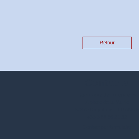
Retour
Contacts
Commune de Dingsheim
7, place de la Mairie
67370 Dingsheim - FRANC
+33 3 88 56 21 32
Contact par formulaire