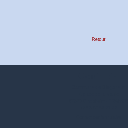
Retour
Contacts
Commune de Dingsheim
7, place de la Mairie
67370 Dingsheim - FRANC
+33 3 88 56 21 32
Contact par formulaire