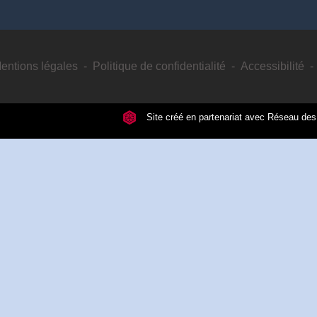
entions légales
-
Politique de confidentialité
-
Accessibilité
-
Site créé en partenariat avec Réseau d