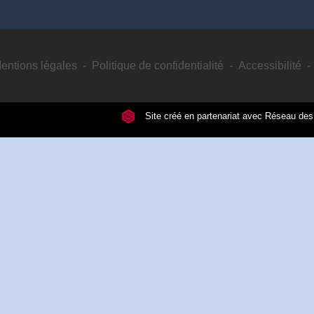
entions légales
-
Politique de confidentialité
-
Accessibilité
-
Site créé en partenariat avec Réseau d