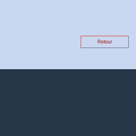
Retour
Contacts
Commune de Dingsheim
7, place de la Mairie
67370 Dingsheim - FRANC
+33 3 88 56 21 32
Contact par formulaire