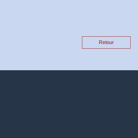
Retour
Contacts
Commune de Dingsheim
7, place de la Mairie
67370 Dingsheim - FRANC
+33 3 88 56 21 32
Contact par formulaire