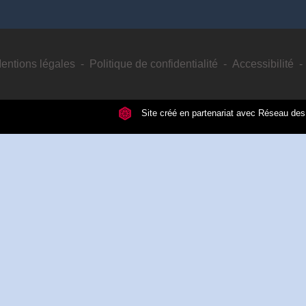
entions légales
-
Politique de confidentialité
-
Accessibilité
-
Site créé en partenariat avec Réseau d