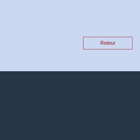
Retour
Contacts
Commune de Dingsheim
7, place de la Mairie
67370 Dingsheim - FRANC
+33 3 88 56 21 32
Contact par formulaire