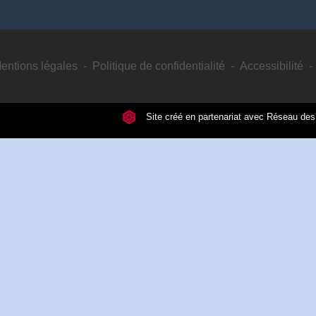
entions légales
-
Politique de confidentialité
-
Accessibilité
-
Site créé en partenariat avec Réseau d