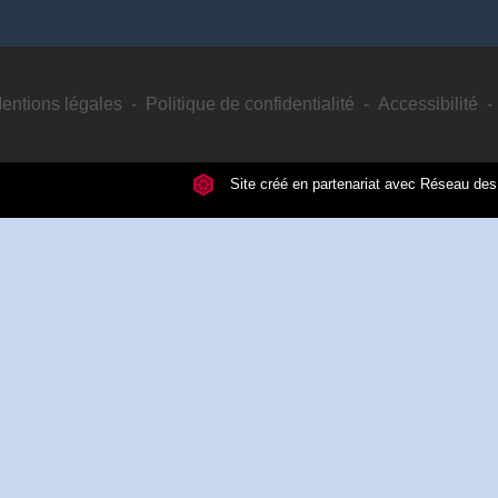
entions légales
-
Politique de confidentialité
-
Accessibilité
-
Site créé en partenariat avec Réseau d