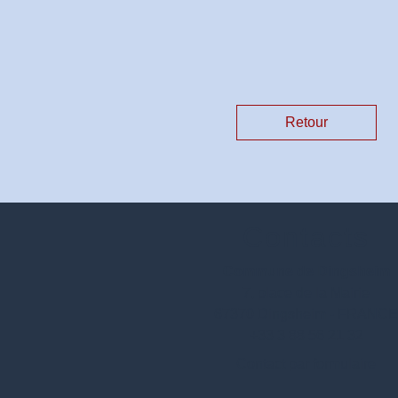
Retour
Contacts
Commune de Dingsheim
7, place de la Mairie
67370 Dingsheim - FRANC
+33 3 88 56 21 32
Contact par formulaire