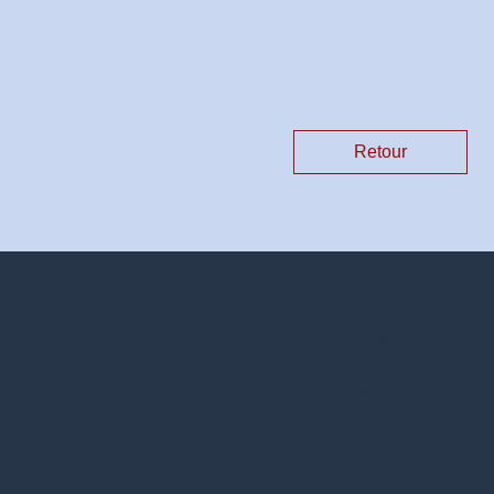
Retour
Contacts
Commune de Dingsheim
7, place de la Mairie
67370 Dingsheim - FRANC
+33 3 88 56 21 32
Contact par formulaire