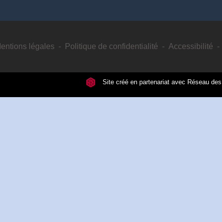
entions légales
-
Politique de confidentialité
-
Accessibilité
-
Site créé en partenariat avec Réseau d