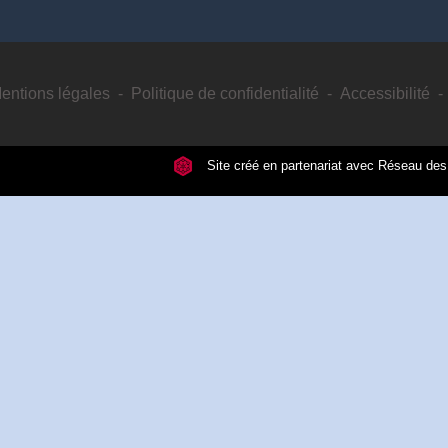
entions légales
-
Politique de confidentialité
-
Accessibilité
-
Site créé en partenariat avec Réseau d