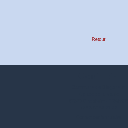
Retour
Contacts
Commune de Dingsheim
7, place de la Mairie
67370 Dingsheim - FRANC
+33 3 88 56 21 32
Contact par formulaire